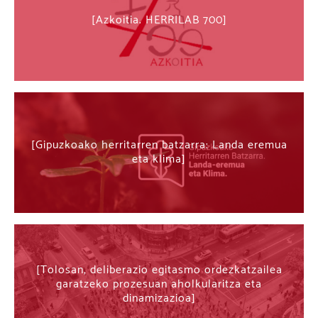
Azkoitia. HERRILAB 700
Gipuzkoako herritarren batzarra: Landa eremua
eta klima
Tolosan, deliberazio egitasmo ordezkatzailea
garatzeko prozesuan aholkularitza eta
dinamizazioa