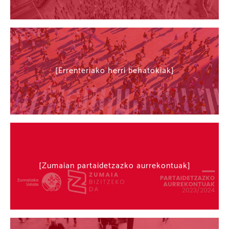
Errenteriako herri behatokiak
Zumaian partaidetzazko aurrekontuak