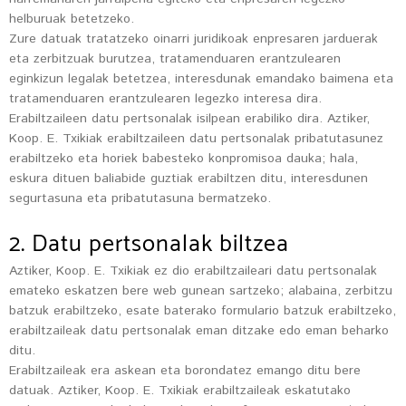
helburuak betetzeko.
Zure datuak tratatzeko oinarri juridikoak enpresaren jarduerak
eta zerbitzuak burutzea, tratamenduaren erantzulearen
eginkizun legalak betetzea, interesdunak emandako baimena eta
tratamenduaren erantzulearen legezko interesa dira.
Erabiltzaileen datu pertsonalak isilpean erabiliko dira. Aztiker,
Koop. E. Txikiak erabiltzaileen datu pertsonalak pribatutasunez
erabiltzeko eta horiek babesteko konpromisoa dauka; hala,
eskura dituen baliabide guztiak erabiltzen ditu, interesdunen
segurtasuna eta pribatutasuna bermatzeko.
2. Datu pertsonalak biltzea
Aztiker, Koop. E. Txikiak ez dio erabiltzaileari datu pertsonalak
emateko eskatzen bere web gunean sartzeko; alabaina, zerbitzu
batzuk erabiltzeko, esate baterako formulario batzuk erabiltzeko,
erabiltzaileak datu pertsonalak eman ditzake edo eman beharko
ditu.
Erabiltzaileak era askean eta borondatez emango ditu bere
datuak. Aztiker, Koop. E. Txikiak erabiltzaileak eskatutako