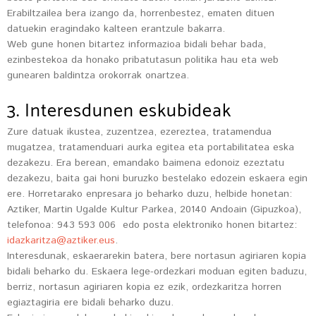
Erabiltzailea bera izango da, horrenbestez, ematen dituen
datuekin eragindako kalteen erantzule bakarra.
Web gune honen bitartez informazioa bidali behar bada,
ezinbestekoa da honako pribatutasun politika hau eta web
gunearen baldintza orokorrak onartzea.
3. Interesdunen eskubideak
Zure datuak ikustea, zuzentzea, ezereztea, tratamendua
mugatzea, tratamenduari aurka egitea eta portabilitatea eska
dezakezu. Era berean, emandako baimena edonoiz ezeztatu
dezakezu, baita gai honi buruzko bestelako edozein eskaera egin
ere. Horretarako enpresara jo beharko duzu, helbide honetan:
Aztiker, Martin Ugalde Kultur Parkea, 20140 Andoain (Gipuzkoa),
telefonoa: 943 593 006 edo posta elektroniko honen bitartez:
idazkaritza@aztiker.eus
.
Interesdunak, eskaerarekin batera, bere nortasun agiriaren kopia
bidali beharko du. Eskaera lege-ordezkari moduan egiten baduzu,
berriz, nortasun agiriaren kopia ez ezik, ordezkaritza horren
egiaztagiria ere bidali beharko duzu.