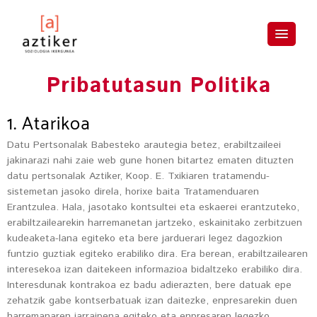
Pribatutasun Politika
1. Atarikoa
Datu Pertsonalak Babesteko arautegia betez, erabiltzaileei
jakinarazi nahi zaie web gune honen bitartez ematen dituzten
datu pertsonalak Aztiker, Koop. E. Txikiaren tratamendu-
sistemetan jasoko direla, horixe baita Tratamenduaren
Erantzulea. Hala, jasotako kontsultei eta eskaerei erantzuteko,
erabiltzailearekin harremanetan jartzeko, eskainitako zerbitzuen
kudeaketa-lana egiteko eta bere jarduerari legez dagozkion
funtzio guztiak egiteko erabiliko dira. Era berean, erabiltzailearen
interesekoa izan daitekeen informazioa bidaltzeko erabiliko dira.
Interesdunak kontrakoa ez badu adierazten, bere datuak epe
zehatzik gabe kontserbatuak izan daitezke, enpresarekin duen
harremanaren jarraipena egiteko eta enpresaren legezko