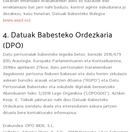
Eskariari emandako erabakiarekin ados ez bazaude edo
erreklamazio bat jarri nahi baduzu, kontrol aginte eskudunera jo
dezakezu, kasu honetan, Datuak Babesteko Bulegoa
(
www.aepd.es
).
4. Datuak Babesteko Ordezkaria
(DPO)
Datu pertsonalak babesteko legedia betez, bereziki 2016/679
(EB) Arautegia, Europako Parlamentuaren eta Kontseiluarena,
2016ko apirilaren 27koa, datu pertsonalen tratamenduari
dagokionez pertsona fisikoen babesari eta datu horien zirkulazio
askeari buruzko arauak ezartzen dituena (“RGPD”) eta Datu
Pertsonalak Babesteko eta eskubide digitalak bermatzeko
Abenduaren 5eko 3/2018 Lege Organikoa (“LOPDGDD”), Aztiker,
Koop. E. Txikiak jakinarazi nahi dizu Datuak Babesteko
Ordezkaria izendatu duela eta interesdunen eskura jartzen
dituela bere kontakturako informazioa:
Erakundea: DPO BIDE, S.L.