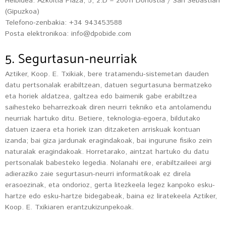
Helbidea: Azkoitia Plaza, 5, 2.D – 20011 Donostia / San Sebastián
(Gipuzkoa)
Telefono-zenbakia: +34 943453588
Posta elektronikoa: info@dpobide.com
5. Segurtasun-neurriak
Aztiker, Koop. E. Txikiak, bere tratamendu-sistemetan dauden
datu pertsonalak erabiltzean, datuen segurtasuna bermatzeko
eta horiek aldatzea, galtzea edo baimenik gabe erabiltzea
saihesteko beharrezkoak diren neurri tekniko eta antolamendu
neurriak hartuko ditu. Betiere, teknologia-egoera, bildutako
datuen izaera eta horiek izan ditzaketen arriskuak kontuan
izanda; bai giza jardunak eragindakoak, bai ingurune fisiko zein
naturalak eragindakoak. Horretarako, aintzat hartuko du datu
pertsonalak babesteko legedia. Nolanahi ere, erabiltzaileei argi
adieraziko zaie segurtasun-neurri informatikoak ez direla
erasoezinak, eta ondorioz, gerta litezkeela legez kanpoko esku-
hartze edo esku-hartze bidegabeak, baina ez liratekeela Aztiker,
Koop. E. Txikiaren erantzukizunpekoak.