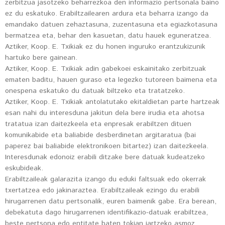
zerbitzua jasotzeko beharrezkoa den informazio pertsonala baino
ez du eskatuko. Erabiltzailearen ardura eta beharra izango da
emandako datuen zehaztasuna, zuzentasuna eta egiazkotasuna
bermatzea eta, behar den kasuetan, datu hauek eguneratzea.
Aztiker, Koop. E. Txikiak ez du honen inguruko erantzukizunik
hartuko bere gainean.
Aztiker, Koop. E. Txikiak adin gabekoei eskainitako zerbitzuak
ematen baditu, hauen guraso eta legezko tutoreen baimena eta
onespena eskatuko du datuak biltzeko eta tratatzeko.
Aztiker, Koop. E. Txikiak antolatutako ekitaldietan parte hartzeak
esan nahi du interesduna jakitun dela bere irudia eta ahotsa
tratatua izan daitezkeela eta enpresak erabiltzen dituen
komunikabide eta baliabide desberdinetan argitaratua (bai
paperez bai baliabide elektronikoen bitartez) izan daitezkeela.
Interesdunak edonoiz erabili ditzake bere datuak kudeatzeko
eskubideak.
Erabiltzaileak galarazita izango du eduki faltsuak edo okerrak
txertatzea edo jakinaraztea. Erabiltzaileak ezingo du erabili
hirugarrenen datu pertsonalik, euren baimenik gabe. Era berean,
debekatuta dago hirugarrenen identifikazio-datuak erabiltzea,
beste pertsona edo entitate baten tokian jartzeko asmoz.