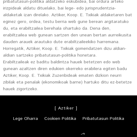
pribatutasun-politika aldatzeko eskubidea, bai ordura arteko
irizpideak aldatu dituelako, bai lege- edo jurisprudentzia-
aldaketak izan direlako. Aztiker, Koop. E. Txikiak aldaketaren bat
eginez gero, ordea, testu berria web gune berean argitaratuko
du, eta erabiltzailea berehala ohartuko da. Dena den,
erabiltzailea web gunean sartzen den unean bertan aurreikusita
dauden arauek arautuko dute erabiltzaileekiko harremana.
Horregatik, Aztiker, Koop. E. Txikiak gomendatzen dizu aldian-
aldian sartzeko pribatutasun-politika honetara.
Erabiltzaileak ez baditu baldintza hauek betetzen edo web
gunean azaltzen diren edukien okerreko erabilera egiten badu
Aztiker, Koop. E. Txikiak Zuzenbideak ematen dizkion neurri
zibilak eta penalak (ekonomikoak barne) hartuko ditu ez-betetze
hauek zigortzeko.
[ Aztiker ]
Lege Oharra
Cookien Politika
Pribatutasun Politika