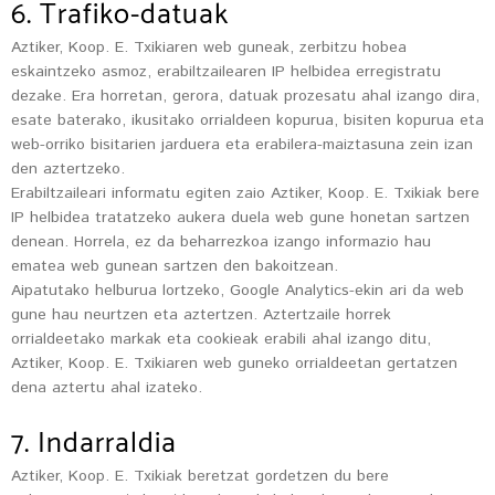
6. Trafiko-datuak
Aztiker, Koop. E. Txikiaren web guneak, zerbitzu hobea
eskaintzeko asmoz, erabiltzailearen IP helbidea erregistratu
dezake. Era horretan, gerora, datuak prozesatu ahal izango dira,
esate baterako, ikusitako orrialdeen kopurua, bisiten kopurua eta
web-orriko bisitarien jarduera eta erabilera-maiztasuna zein izan
den aztertzeko.
Erabiltzaileari informatu egiten zaio Aztiker, Koop. E. Txikiak bere
IP helbidea tratatzeko aukera duela web gune honetan sartzen
denean. Horrela, ez da beharrezkoa izango informazio hau
ematea web gunean sartzen den bakoitzean.
Aipatutako helburua lortzeko, Google Analytics-ekin ari da web
gune hau neurtzen eta aztertzen. Aztertzaile horrek
orrialdeetako markak eta cookieak erabili ahal izango ditu,
Aztiker, Koop. E. Txikiaren web guneko orrialdeetan gertatzen
dena aztertu ahal izateko.
7. Indarraldia
Aztiker, Koop. E. Txikiak beretzat gordetzen du bere