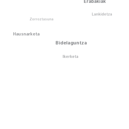
Erabakiak
Lankidetza
Zorroztasuna
Hausnarketa
Bidelaguntza
Ikerketa