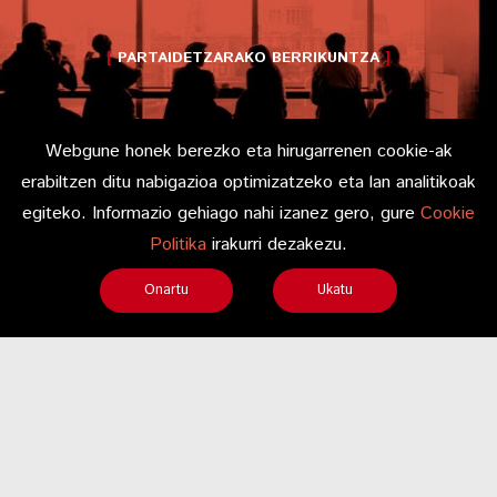
PARTAIDETZARAKO BERRIKUNTZA
Webgune honek berezko eta hirugarrenen cookie-ak
erabiltzen ditu nabigazioa optimizatzeko eta lan analitikoak
egiteko. Informazio gehiago nahi izanez gero, gure
Cookie
Politika
irakurri dezakezu.
Onartu
Ukatu