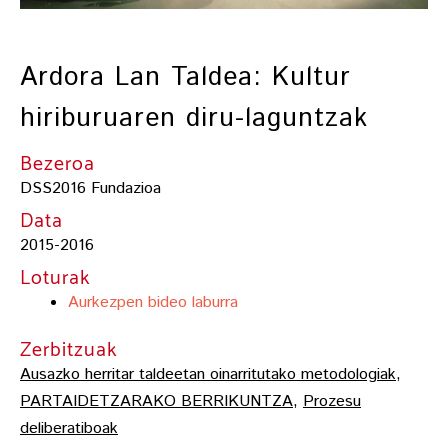
Ardora Lan Taldea: Kultur
hiriburuaren diru-laguntzak
Bezeroa
DSS2016 Fundazioa
Data
2015-2016
Loturak
Aurkezpen bideo laburra
Zerbitzuak
Ausazko herritar taldeetan oinarritutako metodologiak
,
PARTAIDETZARAKO BERRIKUNTZA
,
Prozesu
deliberatiboak