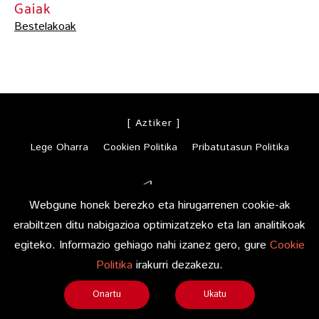
Gaiak
Bestelakoak
[ Aztiker ]
Lege Oharra
Cookien Politika
Pribatutasun Politika
Webgune honek berezko eta hirugarrenen cookie-ak
erabiltzen ditu nabigazioa optimizatzeko eta lan analitikoak
egiteko. Informazio gehiago nahi izanez gero, gure
Cookie
Politika
irakurri dezakezu.
Diseinua eta garapena:
TaPuntu
Onartu
Ukatu