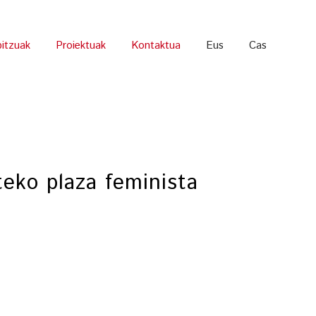
bitzuak
Proiektuak
Kontaktua
Eus
Cas
teko plaza feminista