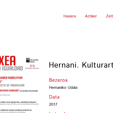
Hasiera
Aztiker
Zer
Hernani. Kulturar
Bezeroa
Hernaniko Udala
Data
2017