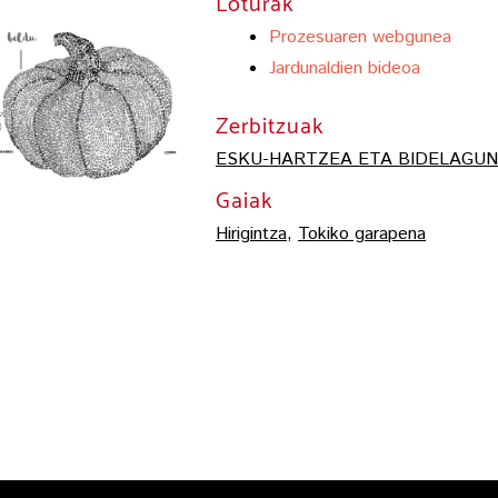
Loturak
Prozesuaren webgunea
Jardunaldien bideoa
Zerbitzuak
ESKU-HARTZEA ETA BIDELAGU
Gaiak
Hirigintza
,
Tokiko garapena