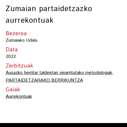
Zumaian partaidetzazko
aurrekontuak
Bezeroa
Zumaiako Udala
Data
2022
Zerbitzuak
Ausazko herritar taldeetan oinarritutako metodologiak
,
PARTAIDETZARAKO BERRIKUNTZA
Gaiak
Aurrekontuak