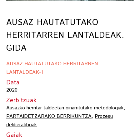
AUSAZ HAUTATUTAKO
HERRITARREN LANTALDEAK.
GIDA
AUSAZ HAUTATUTAKO HERRITARREN
LANTALDEAK-1
Data
2020
Zerbitzuak
Ausazko herritar taldeetan oinarritutako metodologiak
,
PARTAIDETZARAKO BERRIKUNTZA
,
Prozesu
deliberatiboak
Gaiak