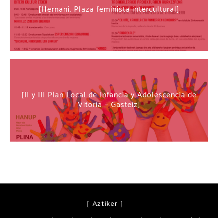
Hernani. Plaza feminista intercultural
II y III Plan Local de Infancia y Adolescencia de
Vitoria – Gasteiz
[ Aztiker ]