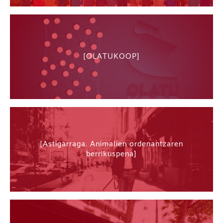
OLATUKOOP
Astigarraga. Animalien ordenantzaren
berrikuspena