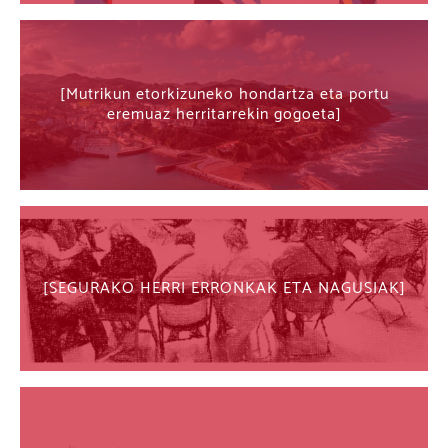
Mutrikun etorkizuneko hondartza eta portu
eremuaz herritarrekin gogoeta
SEGURAKO HERRI ERRONKAK ETA NAGUSIAK