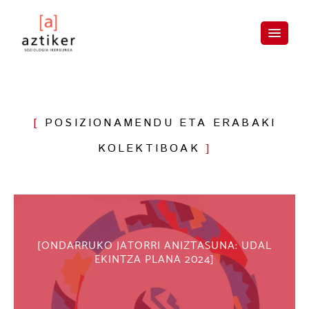
Skip
to
content
POSIZIONAMENDU ETA ERABAKI
KOLEKTIBOAK
ONDARRUKO JATORRI ANIZTASUNA: UDAL
EKINTZA PLANA 2024