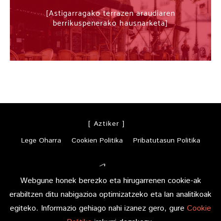
Astigarragako terrazen araudiaren
berrikuspenerako hausnarketa
[ Aztiker ]
Lege Oharra
Cookien Politika
Pribatutasun Politika
Webgune honek berezko eta hirugarrenen cookie-ak
erabiltzen ditu nabigazioa optimizatzeko eta lan analitikoak
egiteko. Informazio gehiago nahi izanez gero, gure
Cookie