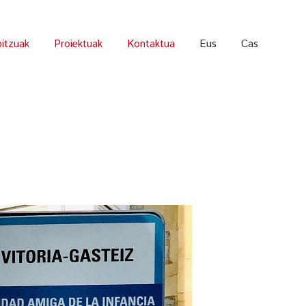
bitzuak
Proiektuak
Kontaktua
Eus
Cas