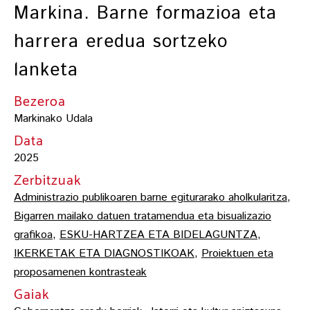
Markina. Barne formazioa eta
harrera eredua sortzeko
lanketa
Bezeroa
Markinako Udala
Data
2025
Zerbitzuak
Administrazio publikoaren barne egiturarako aholkularitza
,
Bigarren mailako datuen tratamendua eta bisualizazio
grafikoa
,
ESKU-HARTZEA ETA BIDELAGUNTZA
,
IKERKETAK ETA DIAGNOSTIKOAK
,
Proiektuen eta
proposamenen kontrasteak
Gaiak