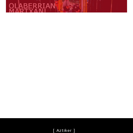
[ Aztiker ]