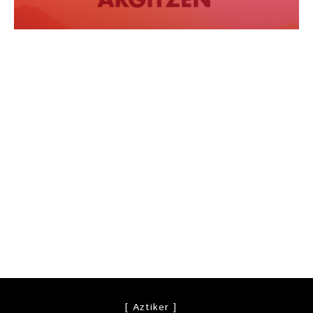
[ Aztiker ]