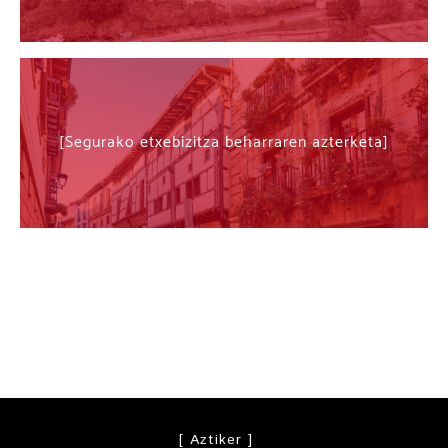
Segurako etxebizitza beharraren azterketa
[ Aztiker ]