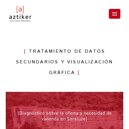
Skip
to
content
TRATAMIENTO DE DATOS
SECUNDARIOS Y VISUALIZACIÓN
GRÁFICA
Diagnóstico sobre la oferta y necesidad de
vivienda en Soraluze